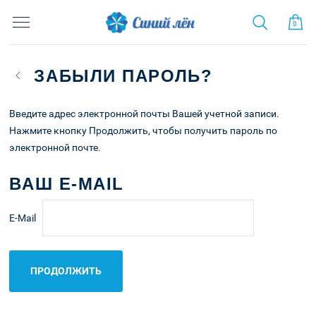
ДЛЯ ЖЕНЩИН
ДЛЯ МУЖЧИН
Жакеты
Джемпера
ЗАБЫЛИ ПАРОЛЬ?
Блузки
Майки
Введите адрес электронной почты Вашей учетной записи.
Джемпера
Брюки
Нажмите кнопку Продолжить, чтобы получить пароль по
Жилеты
Носки
электронной почте.
Кардиганы
ВАШ E-MAIL
Пончо
E-Mail
Платья
Юбки
Майки
Брюки
Оплата и