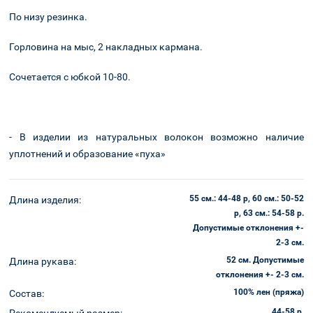
По низу резинка.
Горловина на мыс, 2 накладных кармана.
Оплата и
Корзина
доставка
Сочетается с юбкой 10-80.
- В изделии из натуральных волокон возможно наличие
уплотнений и образование «пуха»
55 см.: 44-48 р, 60 см.: 50-52
Длина изделия:
р, 63 см.: 54-58 р.
Допустимые отклонения +-
2-3 см.
52 см. Допустимые
Длина рукава:
отклонения +- 2-3 см.
100% лен (пряжа)
Состав:
44-58 р.
Рекомендуемый размер: