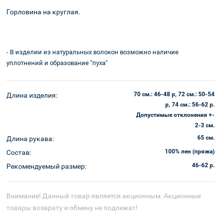
Горловина на круглая.
Оплата и
Корзина
доставка
- В изделии из натуральных волокон возможно наличие
уплотнений и образование "пуха"
70 см.: 46-48 р, 72 см.: 50-54
Длина изделия:
р, 74 см.: 56-62 р.
Допустимые отклонения +-
2-3 см.
65 см.
Длина рукава:
100% лен (пряжа)
Состав:
46-62 р.
Рекомендуемый размер:
Внимание! Данный товар является акционным. Акционные
товары возврату и обмену не подлежат!